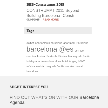
BBB-Construmat 2015
CONSTRUMAT 2015 Beyond
Building Barcelona- Constr
06/05/2015
READ MORE
Tags
3GSM
apartamento barcelona
apartment
Barcelona
barcelona @es
bcn live!
eventos
festival
Festivals
Fiestas
fira sagrada familia
holiday apartments barcelona
hotel
lodging
MWC
música
navidad
sagrada familia
vacation rental
barcelona
MIGHT INTEREST YOU…
FIND OUT WHAT'S ON WITH OUR
Barcelona
Agenda