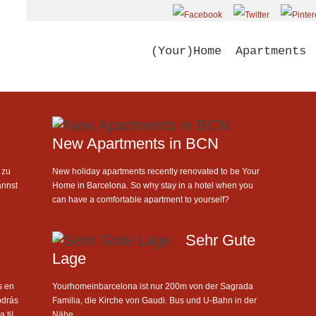
(Your)Home
Apartments
New Apartments in BCN
 zu
New holiday apartments recently renovated to be Your
annst
Home in Barcelona. So why stay in a hotel when you
can have a comfortable apartment to yourself?
Sehr Gute
Lage
s en
Yourhomeinbarcelona ist nur 200m von der Sagrada
odrás
Familia, die Kirche von Gaudi. Bus und U-Bahn in der
 ti!
Nähe.