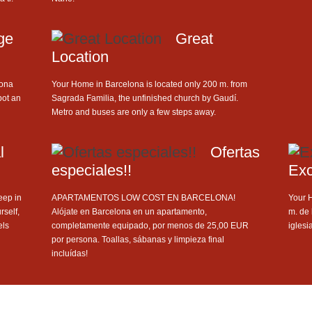
ge
Great
Location
lona
Your Home in Barcelona is located only 200 m. from
bot an
Sagrada Familia, the unfinished church by Gaudí.
Metro and buses are only a few steps away.
l
Ofertas
especiales!!
Exc
ep in
APARTAMENTOS LOW COST EN BARCELONA!
Your 
rself,
Alójate en Barcelona en un apartamento,
m. de 
els
completamente equipado, por menos de 25,00 EUR
iglesi
por persona. Toallas, sábanas y limpieza final
incluídas!