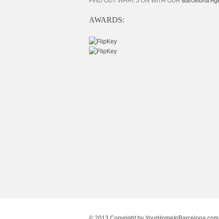
FIND OUT WHAT'S ON WITH OUR
Barcelona Ag
AWARDS:
© 2013 Copyright by
YourHomeInBarcelona.com