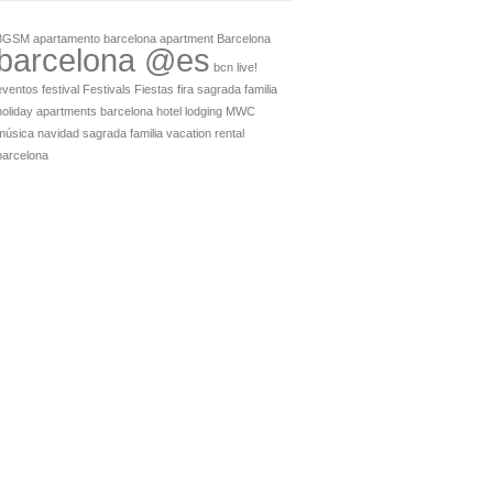
3GSM
apartamento barcelona
apartment
Barcelona
barcelona @es
bcn live!
eventos
festival
Festivals
Fiestas
fira sagrada familia
holiday apartments barcelona
hotel
lodging
MWC
música
navidad
sagrada familia
vacation rental
barcelona