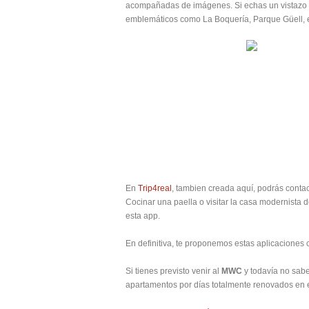
acompañadas de imágenes. Si echas un vistazo 
emblemáticos como La Boquería, Parque Güell, e
En
Trip4real
, tambien creada aquí, podrás conta
Cocinar una paella o visitar la casa modernista
esta app.
En definitiva, te proponemos estas aplicaciones co
Si tienes previsto venir al
MWC
y todavía no sabe
apartamentos por días totalmente renovados en e