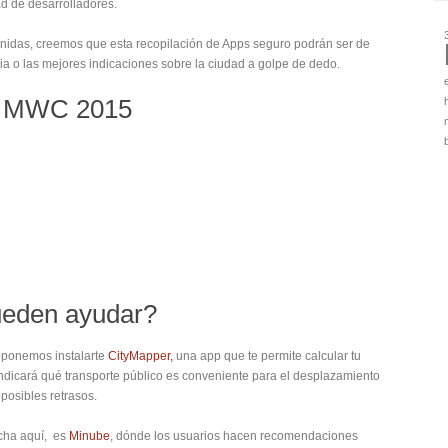
d de desarrolladores.
enidas, creemos que esta recopilación de Apps seguro podrán ser de
ia o las mejores indicaciones sobre la ciudad a golpe de dedo.
eden ayudar?
roponemos instalarte
CityMapper,
una app que te permite calcular tu
indicará qué transporte público es conveniente para el desplazamiento
posibles retrasos.
echa aquí, es
Minube
, dónde los usuarios hacen recomendaciones