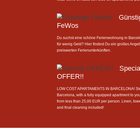
Günsti
FeWos
Du suchst eine schöne Ferienwohnung in Barce
für wenig Geld? Hier findest Du ein großes Ange
preiswerten Ferienunterkünften.
Specia
OFFER!!
LOW COST APARTAMENTS IN BARCELONA! Sle
Barcelona, with a fully equipped apartment to you
from less than 25,00 EUR per person. Linen, tow
and final cleaning included!