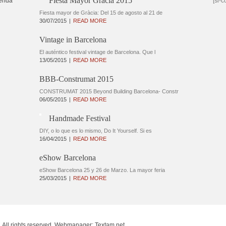
Fiesta Mayor Gràcia 2015
enda
[si-c
Fiesta mayor de Gràcia: Del 15 de agosto al 21 de
30/07/2015
READ MORE
Vintage in Barcelona
El auténtico festival vintage de Barcelona. Que l
13/05/2015
READ MORE
BBB-Construmat 2015
CONSTRUMAT 2015 Beyond Building Barcelona- Constr
06/05/2015
READ MORE
Handmade Festival
DIY, o lo que es lo mismo, Do It Yourself. Si es
16/04/2015
READ MORE
eShow Barcelona
eShow Barcelona 25 y 26 de Marzo. La mayor feria
25/03/2015
READ MORE
. All rights reserved. Webmanager:
Textam.net