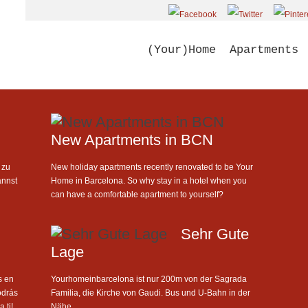
(Your)Home
Apartments
New Apartments in BCN
 zu
New holiday apartments recently renovated to be Your
annst
Home in Barcelona. So why stay in a hotel when you
can have a comfortable apartment to yourself?
Sehr Gute
Lage
s en
Yourhomeinbarcelona ist nur 200m von der Sagrada
odrás
Familia, die Kirche von Gaudi. Bus und U-Bahn in der
 ti!
Nähe.