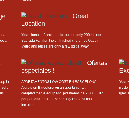
ge
Great
Location
lona
Your Home in Barcelona is located only 200 m. from
bot an
Sagrada Familia, the unfinished church by Gaudí.
Metro and buses are only a few steps away.
l
Ofertas
especiales!!
Exc
ep in
APARTAMENTOS LOW COST EN BARCELONA!
Your 
rself,
Alójate en Barcelona en un apartamento,
m. de 
els
completamente equipado, por menos de 25,00 EUR
iglesi
por persona. Toallas, sábanas y limpieza final
incluídas!