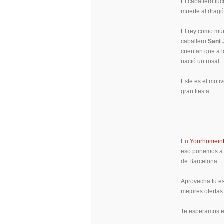
El caballero luc
muerte al dragó
El rey como mue
caballero
Sant 
cuentan que a l
nació un rosal.
Este es el motiv
gran fiesta.
En
Yourhomein
eso ponemos a t
de Barcelona.
Aprovecha tu es
mejores ofertas
Te esperamos e