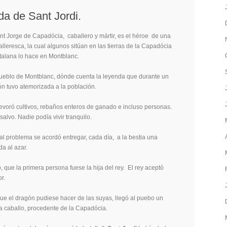
da de Sant Jordi.
ant Jorge de Capadócia, caballero y mártir, es el héroe de una
lleresca, la cual algunos sitúan en las tierras de la Capadócia
catalana lo hace en Montblanc.
pueblo de Montblanc, dónde cuenta la leyenda que durante un
n tuvo atemorizada a la población.
voró cultivos, rebaños enteros de ganado e incluso personas.
alvo. Nadie podía vivir tranquilo.
l problema se acordó entregar, cada día, a la bestia una
a al azar.
, que la primera persona fuese la hija del rey. El rey aceptó
r.
ue el dragón pudiese hacer de las suyas, llegó al puebo un
 caballo, procedente de la Capadócia.