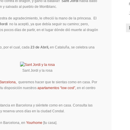
hó contra el dragón, y ganó la batalla!!
Sant Jordi
había dado
n y salvado al pueblo de Montblanc.
stra de agradecimiento, le ofreció la mano de la princesa. El
Jordi
no la aceptó, ya que debía seguir su camino; pero,
os pocos días de partir, en el lugar dónde dió muerte al dragón
o, por el cual, cada
23 de Abril,
en Cataluña, se celebra una
Sant Jordi y la rosa
Barcelona,
queremos hacer que te sientas como en casa. Por
u disposición nuestros
apartamentos “low cost”,
en el centro
tancia en Barcelona y siéntete como en casa. Consulta las
 y reserva unos días en la ciudad Condal.
n Barcelona, en
Yourhome
[tu casa].