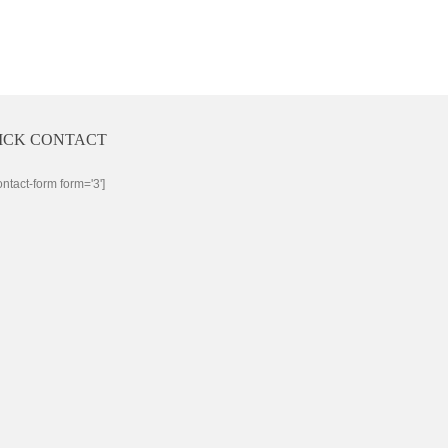
ICK CONTACT
ontact-form form='3']