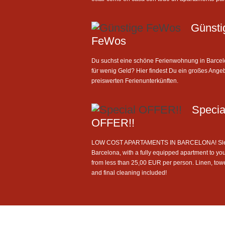
Günsti
FeWos
Du suchst eine schöne Ferienwohnung in Barce
für wenig Geld? Hier findest Du ein großes Ange
preiswerten Ferienunterkünften.
Specia
OFFER!!
LOW COST APARTAMENTS IN BARCELONA! Sle
Barcelona, with a fully equipped apartment to you
from less than 25,00 EUR per person. Linen, tow
and final cleaning included!