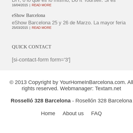
DIY, o lo que es lo mismo, Do It Yourself. Si es
16/04/2015
READ MORE
eShow Barcelona
eShow Barcelona 25 y 26 de Marzo. La mayor feria
25/03/2015
READ MORE
QUICK CONTACT
[si-contact-form form='3']
© 2013 Copyright by
YourHomeInBarcelona.com
. Al
rights reserved. Webmanager:
Textam.net
Rosselló 328 Barcelona
- Rosellón 328 Barcelona
Home
About us
FAQ