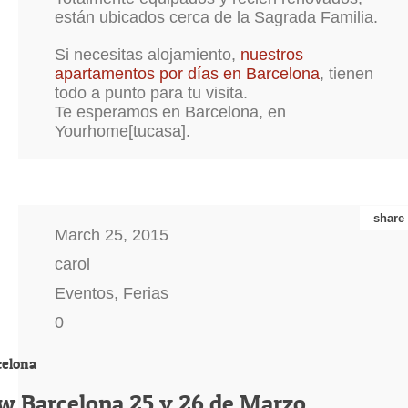
están ubicados cerca de la Sagrada Familia.
Si necesitas alojamiento,
nuestros
apartamentos por días en Barcelona
, tienen
todo a punto para tu visita.
Te esperamos en Barcelona, en
Yourhome[tucasa].
share
March 25, 2015
carol
Eventos
,
Ferias
0
elona
w Barcelona 25 y 26 de Marzo.