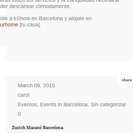
arás todos los servicios y la tranquilidad necesaria
oder descansar cómodamente.
nte a eShow en Barcelona y alójate en
ourhome
[tu casa].
share
March 09, 2015
carol
Eventos
,
Events in Barcelona
,
Sin categorizar
0
Zurich Marató Barcelona