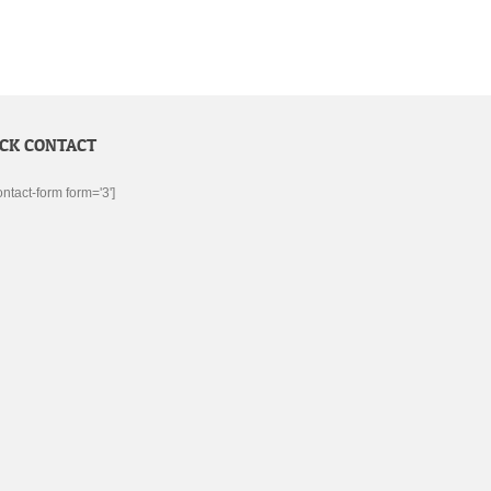
ICK CONTACT
ontact-form form='3']