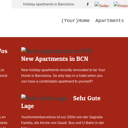
Holiday apartments in Barcelona
(Your)Home
Apartments
os
New Apartments in BCN
 zu
New holiday apartments recently renovated to be Your
annst
Home in Barcelona. So why stay in a hotel when you
can have a comfortable apartment to yourself?
Sehr Gute
Lage
s en
Yourhomeinbarcelona ist nur 200m von der Sagrada
odrás
Familia, die Kirche von Gaudi. Bus und U-Bahn in der