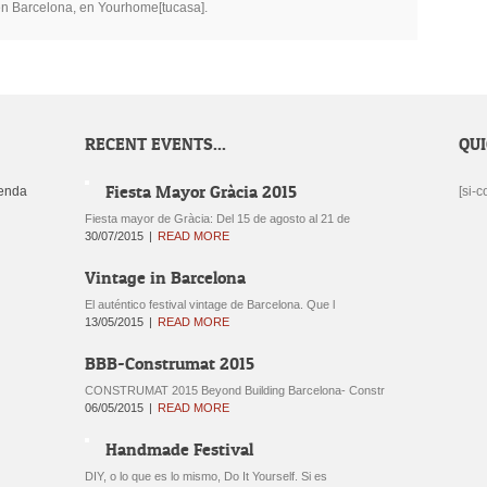
n Barcelona, en Yourhome[tucasa].
RECENT EVENTS...
QU
Fiesta Mayor Gràcia 2015
enda
[si-c
Fiesta mayor de Gràcia: Del 15 de agosto al 21 de
30/07/2015
READ MORE
Vintage in Barcelona
El auténtico festival vintage de Barcelona. Que l
13/05/2015
READ MORE
BBB-Construmat 2015
CONSTRUMAT 2015 Beyond Building Barcelona- Constr
06/05/2015
READ MORE
Handmade Festival
DIY, o lo que es lo mismo, Do It Yourself. Si es