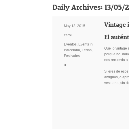
Daily Archives:
13/05/
Vintage 
May 13, 2015
carol
El autént
Eventos
,
Events in
Que lo vintage s
Barcelona
,
Ferias
,
porque no, darl
Festivales
nos recuerda a
0
Si eres de esos
antiguos, o apr
vestuario, sin du