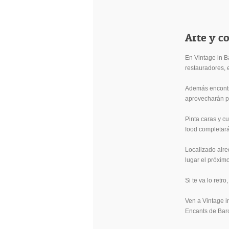
Arte y c
En Vintage in B
restauradores, e
Además encontra
aprovecharán pa
Pinta caras y c
food completarán
Localizado alre
lugar el próximo
Si te va lo retro
Ven a Vintage i
Encants de Bar