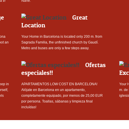
 ti!
Nähe.
ge
Great
Location
lona
Your Home in Barcelona is located only 200 m. from
bot an
Sagrada Familia, the unfinished church by Gaudí.
Metro and buses are only a few steps away.
Ofertas
especiales!!
Exc
ep in
APARTAMENTOS LOW COST EN BARCELONA!
Your 
rself,
Alójate en Barcelona en un apartamento,
m. de 
els
completamente equipado, por menos de 25,00 EUR
iglesi
por persona. Toallas, sábanas y limpieza final
incluídas!