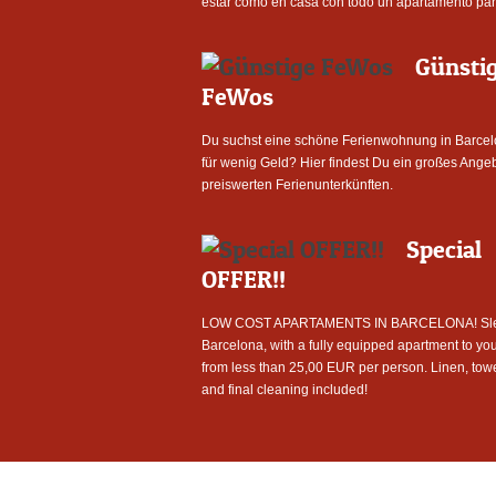
estar como en casa con todo un apartamento para
Günsti
FeWos
Du suchst eine schöne Ferienwohnung in Barce
für wenig Geld? Hier findest Du ein großes Ange
preiswerten Ferienunterkünften.
Special
OFFER!!
LOW COST APARTAMENTS IN BARCELONA! Sle
Barcelona, with a fully equipped apartment to you
from less than 25,00 EUR per person. Linen, tow
and final cleaning included!